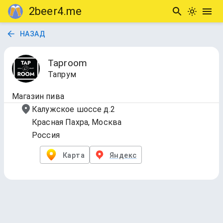
2beer4.me
НАЗАД
Taproom
Тапрум
Магазин пива
Калужское шоссе д.2
Красная Пахра, Москва
Россия
Карта
Яндекс
БАНКИ
Обновлено
15 июл. 2026 г., 12:53