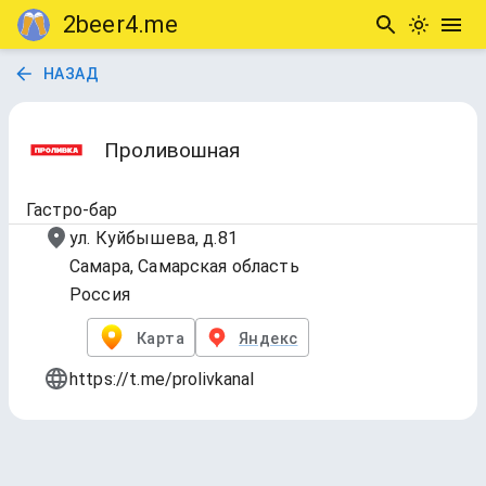
2beer4.me
НАЗАД
Проливошная
Гастро-бар
ул. Куйбышева, д.81
Самара, Самарская область
Россия
Карта
Яндекс
https://t.me/prolivkanal
1. Everyday Tap List
Обновлено
5 авг. 2026 г., 23:18