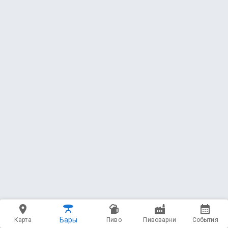
450 мл - 800 ₽
5. Bottles - Spontaneus and Wild
Обновлено
9 июл. 2026 г., 15:32
7 — Geuze Adelaar Elderflower (2022)
Sako Brewery
Lambic - Gueuze * 6.5 ABV
3.30
(157 чекинов)
750 мл - 5200 ₽
8 — Oude Geuze à l'Ancienne (2023)
Stekerij Ambreus
Lambic - Gueuze * 6.7 ABV * 7 IBU
3.96
(668 чекинов)
Бары
Карта
Пиво
Пивоварни
События