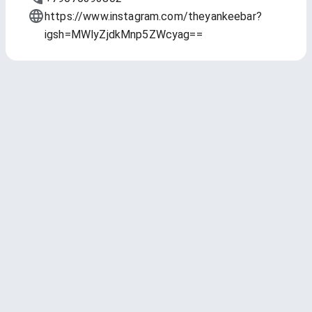
https://www.instagram.com/theyankeebar?
igsh=MWlyZjdkMnp5ZWcyag==
Актуальное
Обновлено
25 сент. 2025 г., 19:52
1 — Straßenbahn
Stamm Brewing
Wheat Beer - Hefeweizen * 4.5 ABV
3.73
(3108 чекинов)
250 мл - 173 ₽
330 мл - 228 ₽
500 мл - 345 ₽
2 — Pilsner
Jaws Brewery
Pilsner - Czech / Bohemian * 5 ABV * 30 IBU