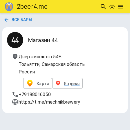
2beer4.me
ВСЕ БАРЫ
Магазин 44
Дзержинского 54Б
Тольятти, Самарская область
Россия
Карта
Яндекс
+79198016050
https://t.me/mechnikbrewery
Магазин 44
Обновлено
7 авг. 2026 г., 16:50