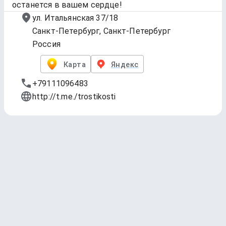
останется в вашем сердце!
ул. Итальянская 37/18
Санкт-Петербург, Санкт-Петербург
Россия
Карта
Яндекс
+79111096483
http://t.me./trostikosti
Bottles
Обновлено
7 авг. 2026 г., 23:31
1 — Заря
Plague Brew
Barleywine - English * 10 ABV * 40 IBU
3.93
(18 чекинов)