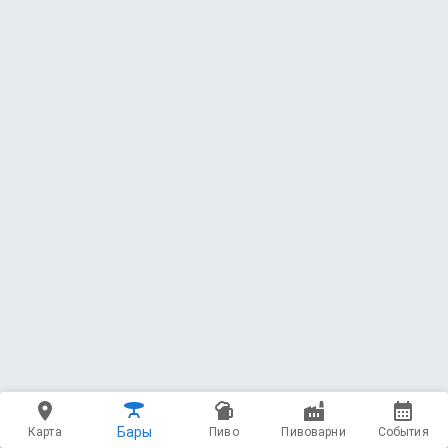
3.77
(3505 чекинов)
450 мл - 550 ₽
80 — Fondue Fountain (Ultimate)
Red Button Brewery
Stout - Imperial / Double Milk * 8.6 ABV
4.04
(47 чекинов)
450 мл - 500 ₽
81 — Огни над Воронежем | Lights
Over Voronezh
Brewlok Brewery
Stout - Imperial / Double Milk * 8.6 ABV
3.93
(1102 чекина)
450 мл - 500 ₽
Бары
Карта
Пиво
Пивоварни
События