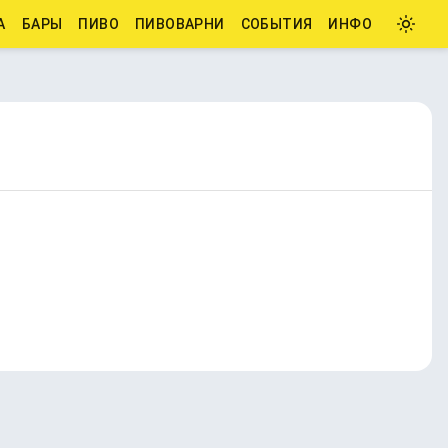
А
БАРЫ
ПИВО
ПИВОВАРНИ
СОБЫТИЯ
ИНФО
3. N/A
8 напитков