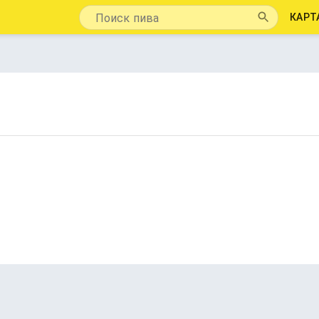
КАРТ
2. Bottle / Can
114 напитков