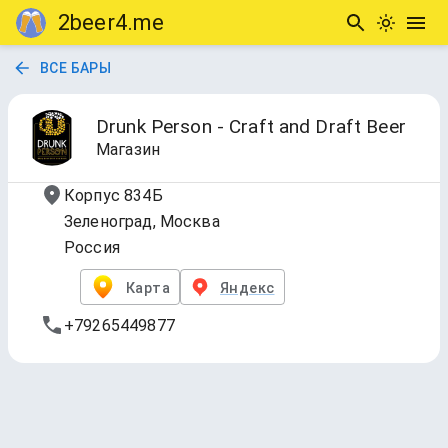
2beer4.me
ВСЕ БАРЫ
Drunk Person - Craft and Draft Beer
Магазин
Корпус 834Б
Зеленоград, Москва
Россия
Карта
Яндекс
+79265449877
Разливное Светлое нефильтрованное
Обновлено
7 авг. 2026 г., 19:22