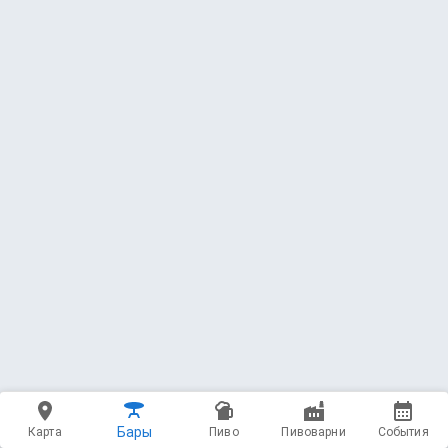
65 — French Toast
Angry Chair Brewing
Porter - Imperial / Double * 10 ABV
4.27
(5664 чекина)
750 мл - 11000 ₽
66 — Russian Interference
Angry Chair Brewing
Stout - Russian Imperial * 10.5 ABV
4.33
(1569 чекинов)
750 мл - 12000 ₽
67 — Barrel-Aged Unrepentant
Transgression
Angry Chair Brewing
Stout - Imperial / Double Milk * 11.5 ABV
Бары
Карта
Пиво
Пивоварни
События