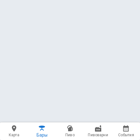
76 — Proprietor's Bourbon County
Brand Stout (2018)
Goose Island Beer Co.
Stout - Imperial / Double * 14.4 ABV * 60 IBU
4.51
(11530 чекинов)
500 мл - 15000 ₽
77 — Piacere (2024)
Brasserie Cantillon
Lambic - Fruit * 6.5 ABV
4.34
(795 чекинов)
750 мл - 15000 ₽
Бары
Карта
Пиво
Пивоварни
События