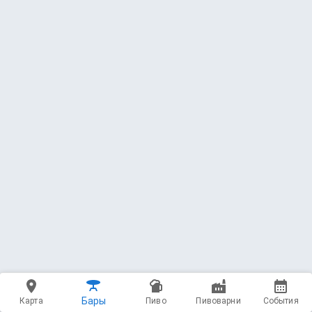
65 — French Toast
Angry Chair Brewing
Porter - Imperial / Double * 10 ABV
4.27
(5664 чекина)
750 мл - 11000 ₽
66 — Russian Interference
Angry Chair Brewing
Stout - Russian Imperial * 10.5 ABV
4.33
(1569 чекинов)
750 мл - 12000 ₽
67 — Barrel-Aged Unrepentant
Transgression
Angry Chair Brewing
Stout - Imperial / Double Milk * 11.5 ABV
Бары
Карта
Пиво
Пивоварни
События