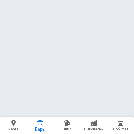
450 мл - 350 ₽
165 — Blanche
Jaws Brewery
Wheat Beer - Witbier / Blanche * 4.5 ABV
3.59
(1456 чекинов)
500 мл - 300 ₽
166 — Hefeweizen Banana
Konix Brewery
Wheat Beer - Fruited * 4.5 ABV * 12 IBU
3.51
(4896 чекинов)
450 мл - 300 ₽
167 — Blanche Ma Cherie
Бары
Карта
Пиво
Пивоварни
События
Konix Brewery