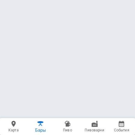
450 мл - 350 ₽
165 — Blanche
Jaws Brewery
Wheat Beer - Witbier / Blanche * 4.5 ABV
3.59
(1456 чекинов)
500 мл - 300 ₽
166 — Hefeweizen Banana
Konix Brewery
Wheat Beer - Fruited * 4.5 ABV * 12 IBU
3.51
(4896 чекинов)
450 мл - 300 ₽
167 — Blanche Ma Cherie
Бары
Карта
Пиво
Пивоварни
События
Konix Brewery