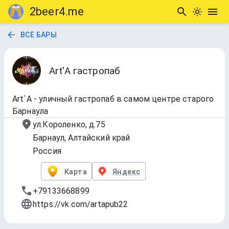
2beer4.me
ВСЕ БАРЫ
Art'A гастропаб
Art`A - уличный гастропаб в самом центре старого
Барнаула
ул.Короленко, д.75
Барнаул, Алтайский край
Россия
Карта
Яндекс
+79133668899
https://vk.com/artapub22