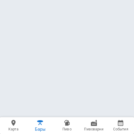
На кране
14 напитков
На полках
58 напитков
Бары
Карта
Пиво
Пивоварни
События