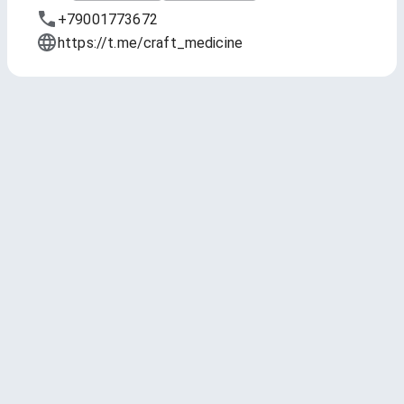
+79001773672
https://t.me/craft_medicine
Тап-лист
Обновлено
17 июл. 2026 г., 12:32
1 — Nuclear Laundry (Атомная
Прачечная)
Jaws Brewery
IPA - American * 7 ABV * 101 IBU
4.13
(26261 чекин)
250 мл - 285 ₽
400 мл - 455 ₽
2 — Mako APA
Selfmade Brewery
Pale Ale - New Zealand * 5.3 ABV * 40 IBU