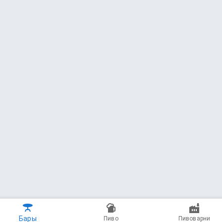
500 мл - 390 ₽
21 — Tripod
Horror Brewing
Pale Ale - English * 5.5 ABV
3.70
(262 чекина)
500 мл - 350 ₽
24 — Солнечный Ветер
Plan B Brewery
Pale Ale - American * 4.8 ABV * 35 IBU
3.83
(5714 чекинов)
500 мл - 370 ₽
Бары
Пиво
Пивоварни