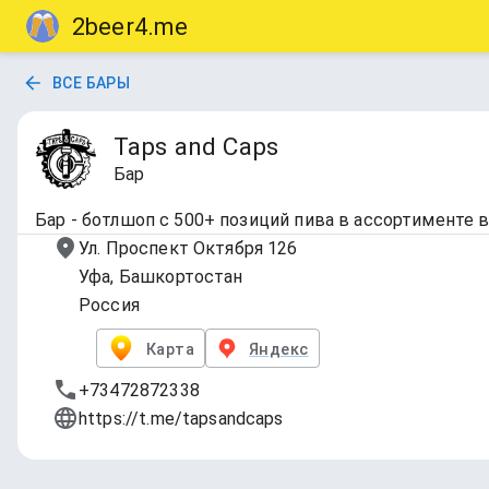
2beer4.me
ВСЕ БАРЫ
Taps and Caps
Бар
Бар - ботлшоп с 500+ позиций пива в ассортименте
Ул. Проспект Октября 126
Уфа, Башкортостан
Россия
Карта
Яндекс
+73472872338
https://t.me/tapsandcaps