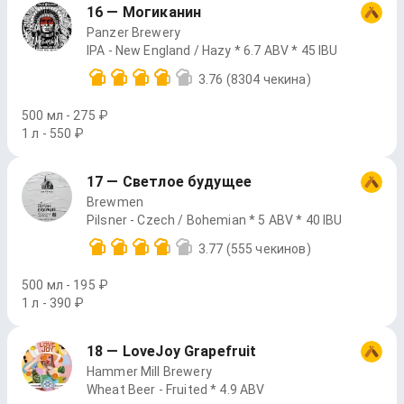
16 — Могиканин
Panzer Brewery
IPA - New England / Hazy * 6.7 ABV * 45 IBU
3.76
(8304 чекина)
500 мл - 275 ₽
1 л - 550 ₽
17 — Светлое будущее
Brewmen
Pilsner - Czech / Bohemian * 5 ABV * 40 IBU
3.77
(555 чекинов)
500 мл - 195 ₽
1 л - 390 ₽
18 — LoveJoy Grapefruit
Hammer Mill Brewery
Wheat Beer - Fruited * 4.9 ABV