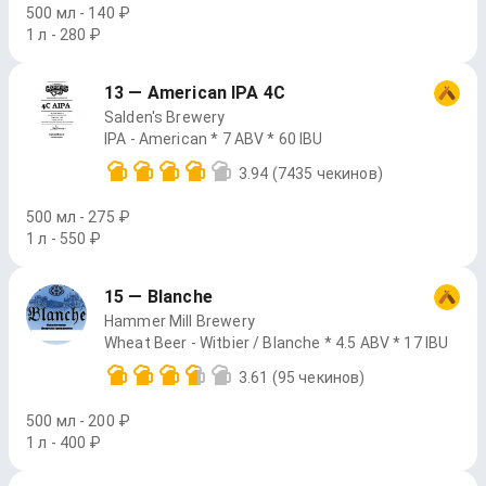
500 мл - 140 ₽
1 л - 280 ₽
13 — American IPA 4C
Salden's Brewery
IPA - American * 7 ABV * 60 IBU
3.94
(7435 чекинов)
500 мл - 275 ₽
1 л - 550 ₽
15 — Blanche
Hammer Mill Brewery
Wheat Beer - Witbier / Blanche * 4.5 ABV * 17 IBU
3.61
(95 чекинов)
500 мл - 200 ₽
1 л - 400 ₽