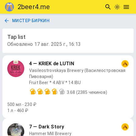
2beer4.me
МИСТЕР БИРКИН
Tap list
Обновлено
17 авг. 2025 г., 16:13
4 — KRIEK de LUTIN
Vasileostrovskaya Brewery (Василеостровская
Пивоварня)
Fruit Beer * 4 ABV * 14 IBU
3.68
(2385 чекинов)
500 мл - 230 ₽
1 л - 460 ₽
7 — Dark Story
Hammer Mill Brewery