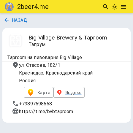
2beer4.me
НАЗАД
Big Village Brewery & Taproom
Тапрум
Taproom на пивоварне Big Village
ул. Стасова, 182/1
Краснодар, Краснодарский край
Россия
Карта
Яндекс
+79897698668
https://t.me/bvbtaproom
Bottles & Cans