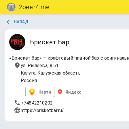
2beer4.me
НАЗАД
Брискет Бар
«Брискет бар» — крафтовый пивной бар с оригиналь
ул. Рылеева, д.51
Калуга, Калужская область
Россия
Карта
Яндекс
+74842210202
https://brisketbar.ru/