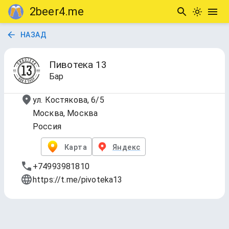
2beer4.me
НАЗАД
Пивотека 13
Бар
ул. Костякова, 6/5
Москва, Москва
Россия
Карта
Яндекс
+74993981810
https://t.me/pivoteka13
1. Сегодня на кранах
Обновлено
7 авг. 2026 г., 15:04