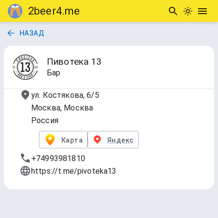
2beer4.me
НАЗАД
Пивотека 13
Бар
ул. Костякова, 6/5
Москва, Москва
Россия
Карта
Яндекс
+74993981810
https://t.me/pivoteka13
1. Сегодня на кранах
Обновлено
4 авг. 2026 г., 17:47