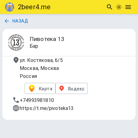
2beer4.me
НАЗАД
Пивотека 13
Бар
ул. Костякова, 6/5
Москва, Москва
Россия
Карта
Яндекс
+74993981810
https://t.me/pivoteka13
1. Сегодня на кранах
Обновлено
7 авг. 2026 г., 15:04