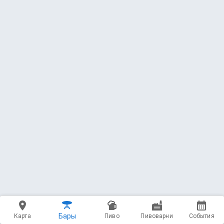
Полусухой
Быков Сидр
Cider - Traditional / Apfelwein * 5 ABV
4.11
(390 чекинов)
54 — Полусладкий (2023)
Лука Самарский
Cider - Traditional / Apfelwein * 4.8 ABV
4.28
(112 чекинов)
55 — Royal Rage Agaist the Pepin
Rebel Apple
Cider - Traditional / Apfelwein * 6 ABV
4.30
(267 чекинов)
56 — A Winter Carol
Бары
Карта
Пиво
Пивоварни
События
Rebel Apple