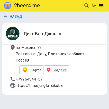
2beer4.me
НАЗАД
ДикоБар Джангл
пр. Чехова, 78
Ростов-на-Дону, Ростовская область
Россия
Карта
Яндекс
+79964544157
https://t.me/jungle_dikobar
Jugle tap list
Обновлено
5 авг. 2026 г., 22:15