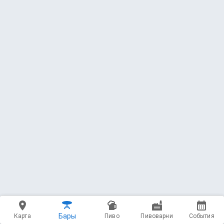
400 мл - 290 ₽
2 — Straßenbahn
Stamm Brewing
Wheat Beer - Hefeweizen * 4.5 ABV
3.73
(3114 чекинов)
400 мл - 320 ₽
3 — Schrader
Velka Morava
IPA - American * 6.1 ABV
3.89
(1632 чекина)
400 мл - 320 ₽
4 — St. Anton Apple Semi-Dry Cider
(Яблочный Полусухой)
Бары
Карта
Пиво
Пивоварни
События
Yablochny Spas (Яблочный Спас)