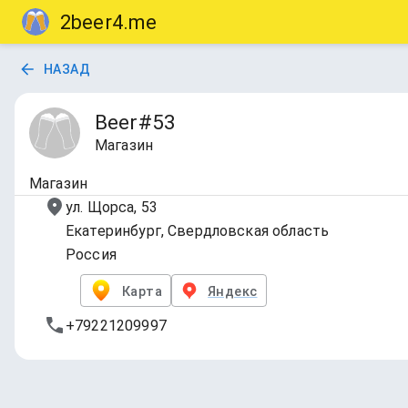
2beer4.me
НАЗАД
Beer#53
Магазин
Магазин
ул. Щорса, 53
Екатеринбург, Свердловская область
Россия
Карта
Яндекс
+79221209997
Beer#53