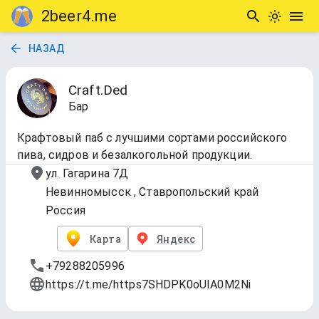
2beer4.me
НАЗАД
Craft.Ded
Бар
Крафтовый паб c лучшими сортами российского
пива, сидров и безалкогольной продукции.
ул. Гагарина 7Д
Невинномысск , Ставропольский край
Россия
Карта
Яндекс
+79288205996
https://t.me/https7SHDPK0oUIA0M2Ni