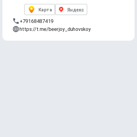
Карта
Яндекс
+79168487419
https://t.me/beerjoy_duhovskoy
DRAFT #1
Обновлено
6 авг. 2026 г., 13:55
1 — The Magnificent Seven
Velka Morava
Lager - Helles * 4.8 ABV * 20 IBU
4.06
(1665 чекинов)
500 мл - 350 ₽
1 л - 550 ₽
2 — Your Young Lordship