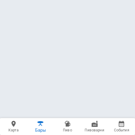
42 — Paulaner Münchner Hell /
Münchner Lager / Original Munich
Lager (2024)
Paulaner Brauerei
Lager - Helles * 4.9 ABV * 20 IBU
3.62
(423 чекина)
500 мл - 465 ₽
43 — Mein Helles
Privatbrauerei Hösl
Lager - Helles * 4.8 ABV
3.30
(4527 чекинов)
500 мл - 415 ₽
Бары
Карта
Пиво
Пивоварни
События