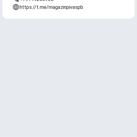
https://t.me/magazinpivaspb
розлив
Обновлено
8 мая 2026 г., 12:29
1 — ВАСИЛЕОСТРОВСКОЕ cветлый
фильтрованный лагер /
VASILEOSTROVSKOE ligth filtered
lager
Vasileostrovskaya Brewery (Василеостровская
Пивоварня)
Lager - Pale * 4.5 ABV * 23 IBU
2.95
(751 чекин)
500 мл - 179 ₽
1 л - 348 ₽
1.5 л - 517 ₽