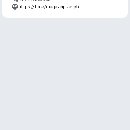
https://t.me/magazinpivaspb
розлив
Обновлено
8 мая 2026 г., 12:29
1 — ВАСИЛЕОСТРОВСКОЕ cветлый
фильтрованный лагер /
VASILEOSTROVSKOE ligth filtered
lager
Vasileostrovskaya Brewery (Василеостровская
Пивоварня)
Lager - Pale * 4.5 ABV * 23 IBU
2.95
(755 чекинов)
500 мл - 179 ₽
1 л - 348 ₽
1.5 л - 517 ₽