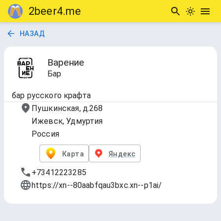
2beer4.me
НАЗАД
Варение
Бар
бар русского крафта
Пушкинская, д.268
Ижевск, Удмуртия
Россия
Карта
Яндекс
+73412223285
https://xn--80aabfqau3bxc.xn--p1ai/
Таплист - 268