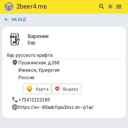
2beer4.me
НАЗАД
Варение
Бар
бар русского крафта
Пушкинская, д.268
Ижевск, Удмуртия
Россия
Карта
Яндекс
+73412223285
https://xn--80aabfqau3bxc.xn--p1ai/
Таплист - 268