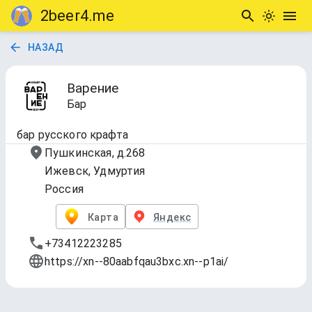
2beer4.me
НАЗАД
Варение
Бар
бар русского крафта
Пушкинская, д.268
Ижевск, Удмуртия
Россия
Карта
Яндекс
+73412223285
https://xn--80aabfqau3bxc.xn--p1ai/
Таплист - 268