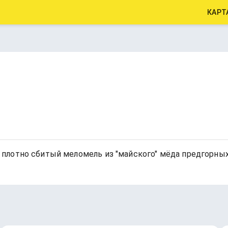
КАРТ
плотно сбитый меломель из "майского" мёда предгорных