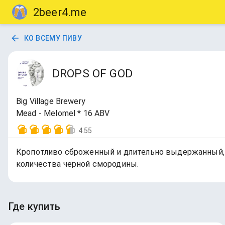
2beer4.me
КО ВСЕМУ ПИВУ
DROPS OF GOD
Big Village Brewery
Mead - Melomel * 16 ABV
4.55
Кропотливо сброженный и длительно выдержанный, 
количества черной смородины.
Где купить