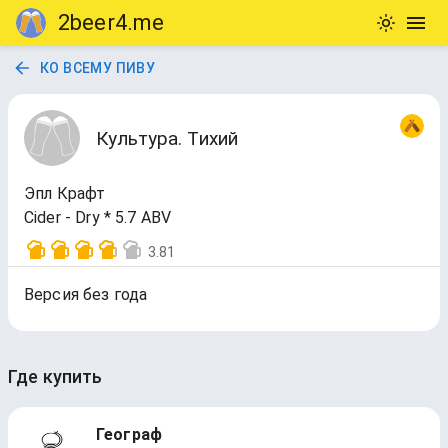
2beer4.me
КО ВСЕМУ ПИВУ
Культура. Тихий
Эпл Крафт
Cider - Dry * 5.7 ABV
3.81
Версия без года
Где купить
Географ