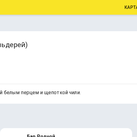
КАРТ
льдерей)
й белым перцем и щепоткой чили.
Бар Родной