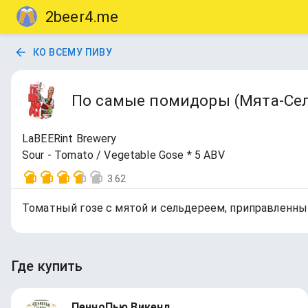
2beer4.me
КО ВСЕМУ ПИВУ
По самые помидоры (Мята-Се
LaBEERint Brewery
Sour - Tomato / Vegetable Gose * 5 ABV
3.62
Томатный гозе с мятой и сельдереем, приправленны
Где купить
ПенноПью Викенд