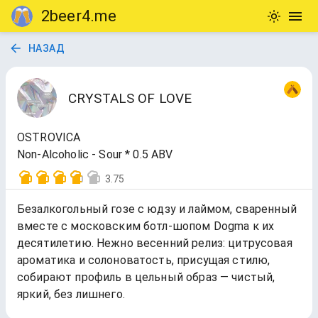
2beer4.me
НАЗАД
CRYSTALS OF LOVE
OSTROVICA
Non-Alcoholic - Sour * 0.5 ABV
3.75
Безалкогольный гозе с юдзу и лаймом, сваренный
вместе с московским ботл-шопом Dogma к их
десятилетию. Нежно весенний релиз: цитрусовая
ароматика и солоноватость, присущая стилю,
собирают профиль в цельный образ — чистый,
яркий, без лишнего.