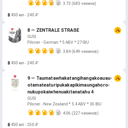
3.73
(683 чекина)
450 мл - 240 ₽
8 — ZENTRALE STRAẞE
GUSI
Pilsner - German * 5 ABV * 27 IBU
3.84
(649 чекинов)
450 мл - 240 ₽
9 — Tau­ma­ta­wha­ka­tan­gi­han­ga­ko­au­au­
ota­ma­tea­tu­ri­pu­ka­ka­pi­ki­ma­un­ga­ho­ro­
nu­ku­po­ka­iwhe­nu­aki­ta­na­ta­hu 4
GUSI
Pilsner - New Zealand * 5.4 ABV * 30 IBU
4.06
(227 чекинов)
450 мл - 250 ₽