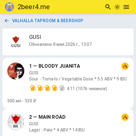
2beer4.me
VALHALLA TAPROOM & BEERSHOP
GUSI
Обновлено
8 мая 2026 г., 13:07
1 — BLOODY JUANITA
GUSI
Sour - Tomato / Vegetable Gose * 5.5 ABV * 9 IBU
4.11
(1076 чекинов)
500 мл - 330 ₽
2 — MAIN ROAD
GUSI
Lager - Pale * 4 ABV * 14 IBU