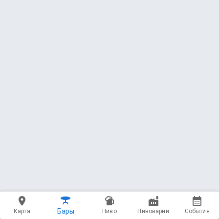
Draft Tap List
12 напитков
Poison List
4 напитка
Бары
Карта
Пиво
Пивоварни
События