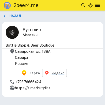
2beer4.me
НАЗАД
Бутылист
Магазин
Bottle Shop & Beer Boutique
Самарская ул., 188А
Самара
Россия
Карта
Яндекс
+79376666424
https://t.me/butylist