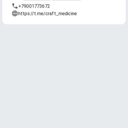
+79001773672
https://t.me/craft_medicine
Тап-лист
Обновлено
17 июл. 2026 г., 12:32
1 — Nuclear Laundry (Атомная
Прачечная)
Jaws Brewery
IPA - American * 7 ABV * 101 IBU
4.13
(26261 чекин)
250 мл - 285 ₽
400 мл - 455 ₽
2 — Mako APA
Selfmade Brewery
Pale Ale - New Zealand * 5.3 ABV * 40 IBU